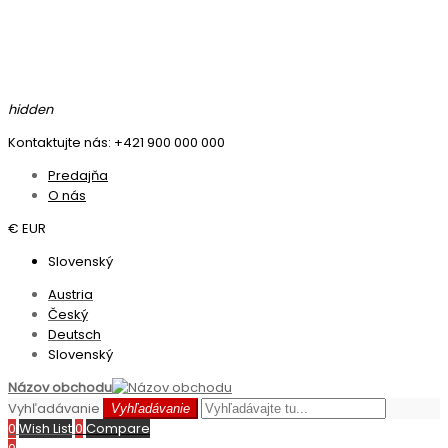
hidden
Kontaktujte nás: +421 900 000 000
Predajňa
O nás
€ EUR
Slovenský
Austria
Český
Deutsch
Slovenský
Názov obchodu
Vyhľadávanie
Vyhľadávanie
0
Wish List
0
Compare