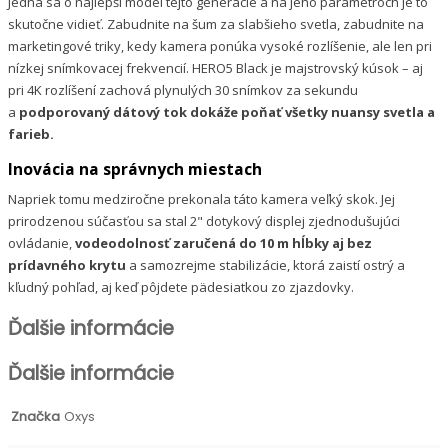
Jedná sa o najlepší model tejto generácie a na jeho parametroch je to
skutočne vidieť. Zabudnite na šum za slabšieho svetla, zabudnite na
marketingové triky, kedy kamera ponúka vysoké rozlíšenie, ale len pri
nízkej snímkovacej frekvencií. HERO5 Black je majstrovský kúsok – aj
pri 4K rozlíšení zachová plynulých 30 snímkov za sekundu
a
podporovaný dátový tok dokáže poňať všetky nuansy svetla a
farieb.
Inovácia na správnych miestach
Napriek tomu medziročne prekonala táto kamera veľký skok. Jej
prirodzenou súčasťou sa stal
2" dotykový displej zjednodušujúci
ovládanie,
vodeodolnosť zaručená do 10 m hĺbky aj bez
prídavného krytu
a samozrejme stabilizácie, ktorá zaistí ostrý a
kľudný pohľad, aj keď pôjdete pädesiatkou zo zjazdovky.
Ďalšie informácie
Ďalšie informácie
Značka
Oxys