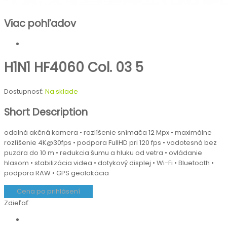
Viac pohľadov
H1N1 HF4060 Col. 03 5
Dostupnosť:
Na sklade
Short Description
odolná akčná kamera • rozlíšenie snímača 12 Mpx • maximálne
rozlíšenie 4K@30fps • podpora FullHD pri 120 fps • vodotesná bez
puzdra do 10 m • redukcia šumu a hluku od vetra • ovládanie
hlasom • stabilizácia videa • dotykový displej • Wi-Fi • Bluetooth •
podpora RAW • GPS geolokácia
Cena po prihlásení
Zdieľať: