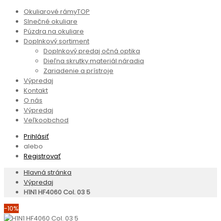
Okuliarové rámy
TOP
Slnečné okuliare
Púzdra na okuliare
Doplnkový sortiment
Doplnkový predaj očná optika
Dieľna skrutky materiál náradia
Zariadenie a prístroje
Výpredaj
Kontakt
O nás
Výpredaj
Veľkoobchod
Prihlásiť
alebo
Registrovať
Hlavná stránka
Výpredaj
H1N1 HF4060 Col. 03 5
-10%