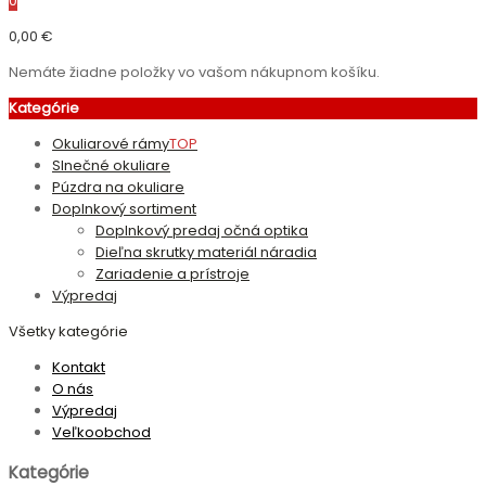
0
0,00 €
Nemáte žiadne položky vo vašom nákupnom košíku.
Kategórie
Okuliarové rámy
TOP
Slnečné okuliare
Púzdra na okuliare
Doplnkový sortiment
Doplnkový predaj očná optika
Dieľna skrutky materiál náradia
Zariadenie a prístroje
Výpredaj
Všetky kategórie
Kontakt
O nás
Výpredaj
Veľkoobchod
Kategórie