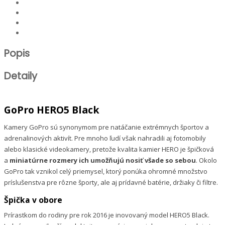
Popis
Detaily
GoPro HERO5 Black
Kamery GoPro sú synonymom pre natáčanie extrémnych športov a
adrenalinových aktivít. Pre mnoho ľudí však nahradili aj fotomobily
alebo klasické videokamery, pretože kvalita kamier HERO je špičková
a
miniatúrne rozmery ich umožňujú nosiť všade so sebou
. Okolo
GoPro tak vznikol celý priemysel, ktorý ponúka ohromné množstvo
príslušenstva pre rôzne športy, ale aj prídavné batérie, držiaky či filtre.
Špička v obore
Prírastkom do rodiny pre rok 2016 je inovovaný model HERO5 Black.