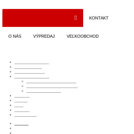
Nemáte žiadne položky vo vašom nákupnom košíku.
Kategórie
KONTAKT
O NÁS
VÝPREDAJ
VEĽKOOBCHOD
Kategórie
Okuliarové rámy
TOP
Slnečné okuliare
Púzdra na okuliare
Doplnkový sortiment
Doplnkový predaj očná optika
Dieľna skrutky materiál náradia
Zariadenie a prístroje
Výpredaj
Kontakt
O nás
Výpredaj
Veľkoobchod
Prihlásiť
alebo
Registrovať