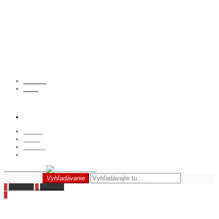
hidden
Kontaktujte nás: +421 900 000 000
Predajňa
O nás
€ EUR
Slovenský
Austria
Český
Deutsch
Slovenský
Názov obchodu
Vyhľadávanie
Vyhľadávanie
0
Wish List
0
Compare
0
0,00 €