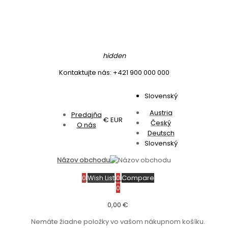
hidden
Kontaktujte nás: +421 900 000 000
Slovenský
Austria
Predajňa
€ EUR
Český
O nás
Deutsch
Slovenský
Názov obchodu
0
Wish List
0
Compare
0
0,00 €
Nemáte žiadne položky vo vašom nákupnom košíku.