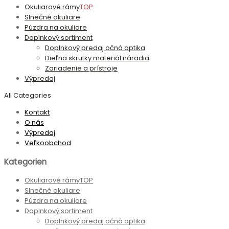
Okuliarové rámy
TOP
Slnečné okuliare
Púzdra na okuliare
Doplnkový sortiment
Doplnkový predaj očná optika
Dieľna skrutky materiál náradia
Zariadenie a prístroje
Výpredaj
All Categories
Kontakt
O nás
Výpredaj
Veľkoobchod
Kategorien
Okuliarové rámy
TOP
Slnečné okuliare
Púzdra na okuliare
Doplnkový sortiment
Doplnkový predaj očná optika