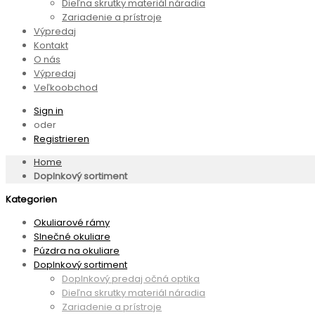
Dieľna skrutky materiál náradia
Zariadenie a prístroje
Výpredaj
Kontakt
O nás
Výpredaj
Veľkoobchod
Sign in
oder
Registrieren
Home
Doplnkový sortiment
Kategorien
Okuliarové rámy
Slnečné okuliare
Púzdra na okuliare
Doplnkový sortiment
Doplnkový predaj očná optika
Dieľna skrutky materiál náradia
Zariadenie a prístroje