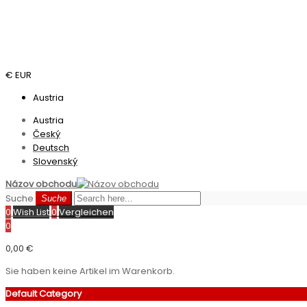
€ EUR
Austria
Austria
Český
Deutsch
Slovenský
Názov obchodu
Suche
Suche
0
Wish List
0
Vergleichen
0
0,00 €
Sie haben keine Artikel im Warenkorb.
Default Category